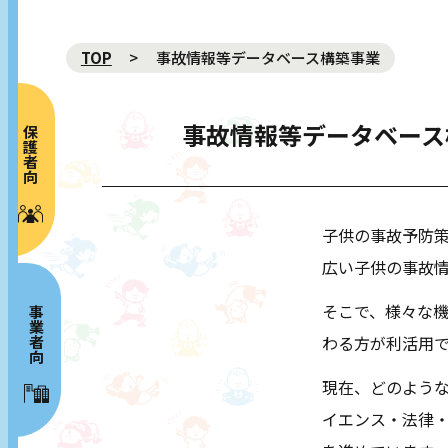
TOP
事故情報等データベース構築事業
事故情報等データベース
保護者向け
NEWS 新着
ABOUT プロジェクト概要
子供の事故予防
広い子供の事故
MOVIE 動画
GALLERY ギャラリー
そこで、様々な
事業者向け
わる方が利活用
RISK MAP リスクマップ
現在、どのような
SPECIAL CONTENTS
イエンス・法律・