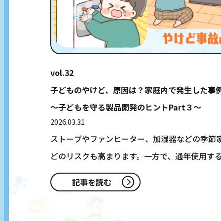
vol.32
知っておきたい
事故予防チェックカレンダー
子どものやけど、原因は？家庭内で発生した事
COLUMN コラム
〜子どもを守る製品開発のヒントPart３〜
SEMINAR こどもセーフティセミナー
2026.03.31
ストーブやファンヒーター、加湿器などの季節
製品改良・開発のヒントに！
お役立ち情報
どのリスクも高まります。一方で、通年使用す
どし…
記事を読む