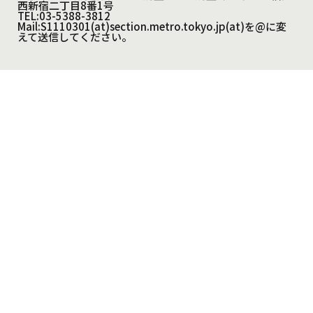
西新宿二丁目8番1号
TEL:03-5388-3812
Mail:S1110301(at)section.metro.tokyo.jp(at)を@に変
えて送信してください。