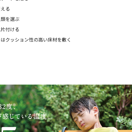
変える
具類を選ぶ
は片付ける
ろはクッション性の高い床材を敷く