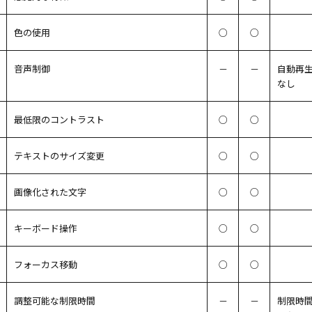
色の使用
○
○
音声制御
－
－
自動再
なし
最低限のコントラスト
○
○
テキストのサイズ変更
○
○
画像化された文字
○
○
キーボード操作
○
○
フォーカス移動
○
○
調整可能な制限時間
－
－
制限時