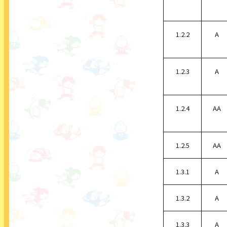
1.2.2
A
1.2.3
A
1.2.4
AA
1.2.5
AA
1.3.1
A
1.3.2
A
1.3.3
A