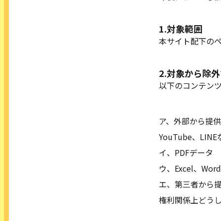
1.対象範囲
本サイト配下の
2.対象から除
生年月を入れて確認しよう！
以下のコンテン
事故予防チェックカレンダー
COLUMN コラム
ア、外部から提供さ
SEMINAR こどもセーフティセミナー
YouTube、L
もっと詳しく！
イ、PDFデータ
事故予防お役立ちツール
ウ、Excel、W
エ、第三者から
権利関係上どう