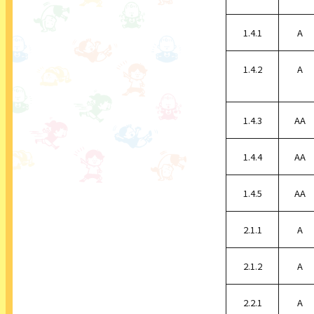
1.4.1
A
1.4.2
A
1.4.3
AA
1.4.4
AA
1.4.5
AA
2.1.1
A
2.1.2
A
2.2.1
A