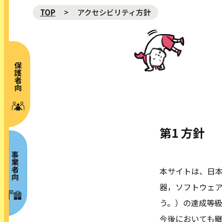
TOP
アクセシビリティ方針
保護者向け
NEWS 新着
ABOUT プロジェクト概要
第1 方針
MOVIE 動画
GALLERY ギャラリー
事業者向け
本サイトは、日本産
RISK MAP リスクマップ
器，ソフトウェア及
SPECIAL CONTENTS
う。）の達成等級
今後においても