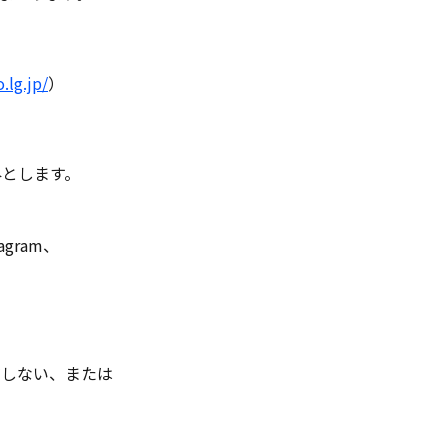
.lg.jp/
）
外とします。
gram、
在しない、または