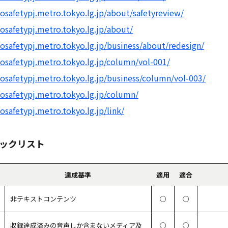
safetypj.metro.tokyo.lg.jp/about/safetyreview/
osafetypj.metro.tokyo.lg.jp/about/
osafetypj.metro.tokyo.lg.jp/business/about/redesign/
osafetypj.metro.tokyo.lg.jp/column/vol-001/
osafetypj.metro.tokyo.lg.jp/business/column/vol-003/
osafetypj.metro.tokyo.lg.jp/column/
safetypj.metro.tokyo.lg.jp/link/
ェックリスト
達成基準
適用
適合
非テキストコンテンツ
○
○
収録達成済みの音声しか含まないメディア及
○
○