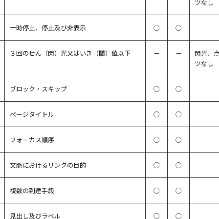
ツなし
一時停止、停止及び非表示
○
○
３回のせん（閃）光又はいき（閾）値以下
－
－
閃光、
ツなし
ブロック・スキップ
○
○
ページタイトル
○
○
フォーカス順序
○
○
文脈におけるリンクの目的
○
○
複数の到達手段
○
○
見出し及びラベル
○
○