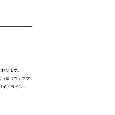
ております。
セス協議会ウェブア
記ガイドライン–