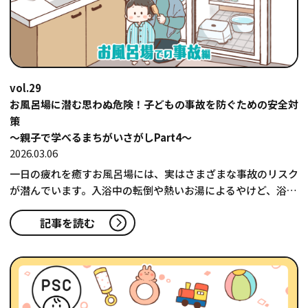
vol.29
お風呂場に潜む思わぬ危険！子どもの事故を防ぐための安全対
策
〜親子で学べるまちがいさがしPart4〜
2026.03.06
一日の疲れを癒すお風呂場には、実はさまざまな事故のリスク
が潜んでいます。入浴中の転倒や熱いお湯によるやけど、浴槽
の残し湯での溺れなど、思…
記事を読む