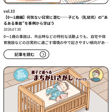
vol.33
【0～1歳編】何気ない日常に潜む……子ども（乳幼児）の“あ
るある事故”を事例から学ぼう
2026.07.30
0～1歳の事故は、外出時などの特別な活動よりも、自宅や保
育施設などの日常的に過ごす環境の中で起きやすい傾向があり
ます。事故の傾向を知り、…
記事を読む