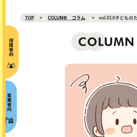
TOP
COLUMN コラム
vol.010子ど
保護者向け
NEWS 新着
ABOUT プロジェクト概要
MOVIE 動画
GALLERY ギャラリー
事業者向け
RISK MAP リスクマップ
SPECIAL CONTENTS