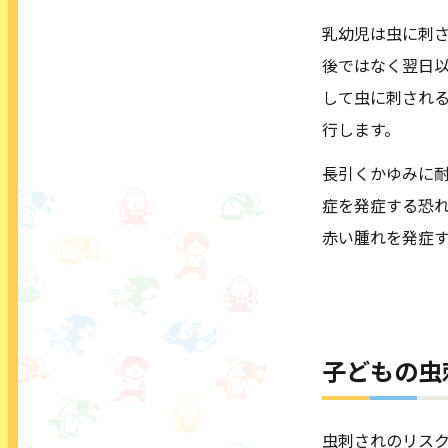
乳幼児は虫に刺
後ではなく翌日
して虫に刺され
行します。
長引くかゆみに
症を発症する恐
赤い腫れを発症
子どもの虫
虫刺されのリス