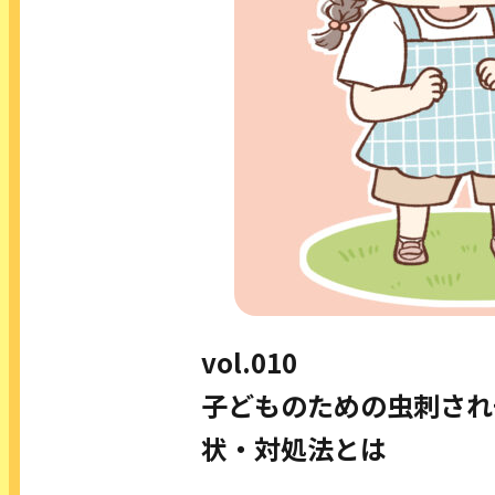
生年月を入れて確認しよう！
事故予防チェックカレンダー
COLUMN コラム
SEMINAR こどもセーフティセミナー
もっと詳しく！
事故予防お役立ちツール
vol.010
子どものための虫刺され
状・対処法とは