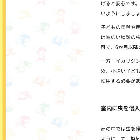
げると安心です
いようにしまし
子どもの年齢や
は幅広い種類の
可で、6か月以降
一方「イカリジ
め、小さい子ど
使用する必要が
室内に虫を侵入
家の中では虫を
ようにして、換