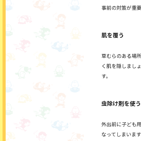
事前の対策が重
肌を覆う
草むらのある場
く肌を隠しまし
す。
虫除け剤を使う
外出前に子ども
なってしまいま