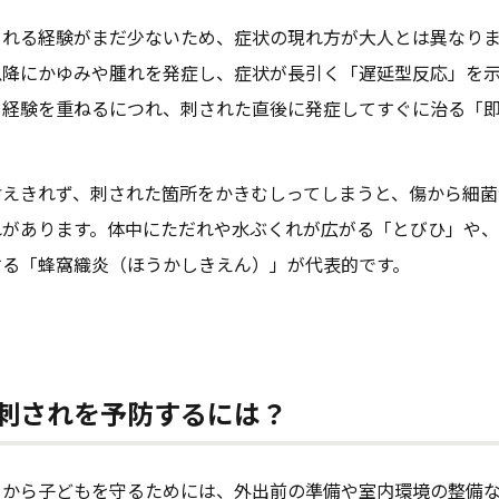
される経験がまだ少ないため、症状の現れ方が大人とは異なり
以降にかゆみや腫れを発症し、症状が長引く「遅延型反応」を
る経験を重ねるにつれ、刺された直後に発症してすぐに治る「
耐えきれず、刺された箇所をかきむしってしまうと、傷から細菌
れがあります。体中にただれや水ぶくれが広がる「とびひ」や
する「蜂窩織炎（ほうかしきえん）」が代表的です。
刺されを予防するには？
クから子どもを守るためには、外出前の準備や室内環境の整備