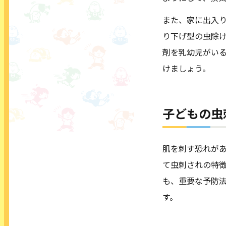
また、家に出入
り下げ型の虫除
剤を乳幼児がい
けましょう。
子どもの虫
肌を刺す恐れが
て虫刺されの特
も、重要な予防
す。