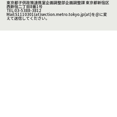
東京都子供政策連携室企画調整部企画調整課 東京都新宿区
西新宿二丁目8番1号
TEL:03-5388-3812
Mail:S1110301(at)section.metro.tokyo.jp(at)を@に変
えて送信してください。