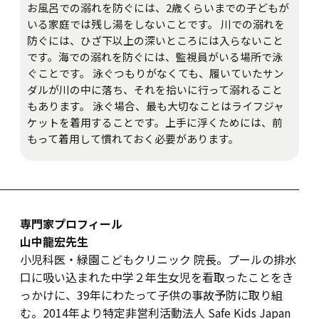
お風呂での溺れを防ぐには、2歳くらいまでの子どもが
いる家庭では残し湯をしないことです。 川での溺れを
防ぐには、ひざ下以上の深いところには入らないこと
です。海での溺れを防ぐには、監視員がいる場所で泳
ぐことです。 泳ぐつもりがなくても、履いていたサン
ダルが川の中に落ち、それを拾いに行って溺れること
もあります。 泳ぐ場合、最も大切なことはライフジャ
ケットを着用することです。上手に浮くためには、前
もって着用して慣れておく必要があります。
専門家プロフィール
山中龍宏先生
小児科医・緑園こどもクリニック 院長。プールの排水
口に吸い込まれた中学２年生女児を看取ったことをき
っかけに、39年にわたって子供の事故予防に取り組
む。2014年より特定非営利活動法人 Safe Kids Japan