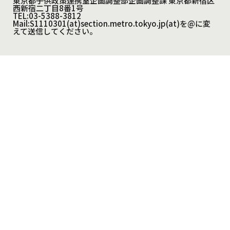
東京都子供政策連携室企画調整部企画調整課 東京都新宿区
西新宿二丁目8番1号
TEL:03-5388-3812
Mail:S1110301(at)section.metro.tokyo.jp(at)を@に変
えて送信してください。