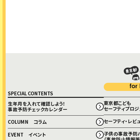
生年月を入れて確認しよう！
事故予防チェックカレンダー
COLUMN コラム
SEMINAR こどもセーフティセミナー
もっと詳しく！
SPECIAL CONTENTS
事故予防お役立ちツール
東京都こども
生年月を入れて確認しよう！
セーフティプロジ
事故予防チェックカレンダー
セーフティ・レビ
COLUMN コラム
子供の事故予防
EVENT イベント
（事故防止情報等