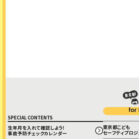
生年月を入れて確認しよう！
事故予防チェックカレンダー
COLUMN コラム
SEMINAR こどもセーフティセミナー
もっと詳しく！
事故予防お役立ちツール
SPECIAL CONTENTS
東京都こども
生年月を入れて確認しよう！
セーフティプロジ
事故予防チェックカレンダー