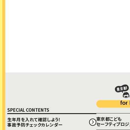
生年月を入れて確認しよう！
事故予防チェックカレンダー
COLUMN コラム
SEMINAR こどもセーフティセミナー
もっと詳しく！
事故予防お役立ちツール
SPECIAL CONTENTS
東京都こども
生年月を入れて確認しよう！
セーフティプロジ
事故予防チェックカレンダー