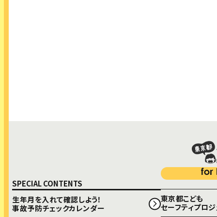
生年月を入れて確認しよう！
事故予防チェックカレンダー
COLUMN コラム
SEMINAR こどもセーフティセミナー
もっと詳しく！
事故予防お役立ちツール
SPECIAL CONTENTS
東京都こども
生年月を入れて確認しよう！
セーフティプロジ
事故予防チェックカレンダー